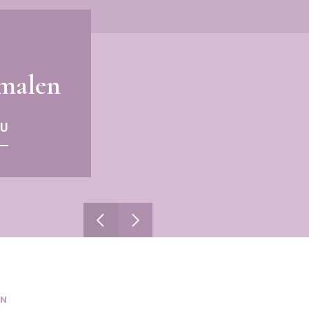
malen
U
IN