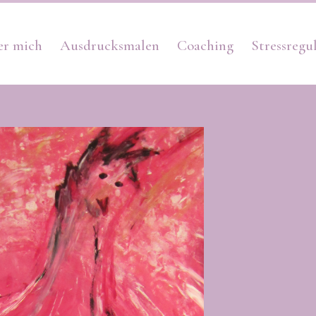
er mich
Ausdrucksmalen
Coaching
Stressregu